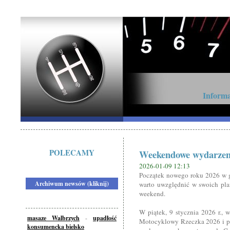
Informa
POLECAMY
Weekendowe wydarzen
2026-01-09 12:13
Początek nowego roku 2026 w g
Archiwum newsów (kliknij)
warto uwzględnić w swoich pla
weekend.
W piątek, 9 stycznia 2026 r., 
masaze Walbrzych
-
upadłość
Motocyklowy Rzeczka 2026 i po
konsumencka bielsko