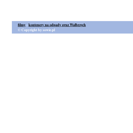
filmy
-
kontenery na odpady gruz Wałbrzych
© Copyright by sowie.pl