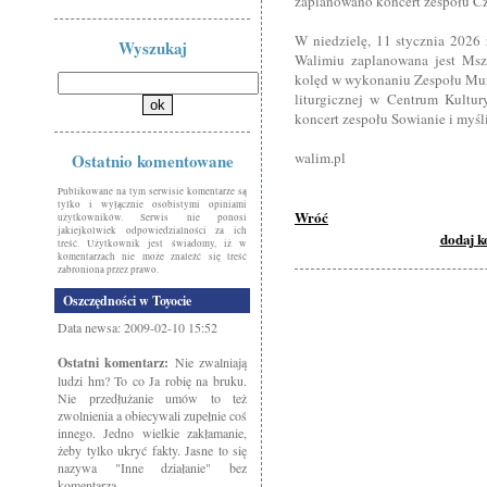
zaplanowano koncert zespołu Czt
W niedzielę, 11 stycznia 2026 
Wyszukaj
Walimiu zaplanowana jest Msza
kolęd w wykonaniu Zespołu Muzy
liturgicznej w Centrum Kultur
koncert zespołu Sowianie i myśl
walim.pl
Ostatnio komentowane
Publikowane na tym serwisie komentarze są
tylko i wyłącznie osobistymi opiniami
Wróć
użytkowników. Serwis nie ponosi
jakiejkolwiek odpowiedzialności za ich
dodaj 
treść. Użytkownik jest świadomy, iż w
komentarzach nie może znaleźć się treść
zabroniona przez prawo.
Oszczędności w Toyocie
Data newsa: 2009-02-10 15:52
Ostatni komentarz:
Nie zwalniają
ludzi hm? To co Ja robię na bruku.
Nie przedłużanie umów to też
zwolnienia a obiecywali zupełnie coś
innego. Jedno wielkie zakłamanie,
żeby tylko ukryć fakty. Jasne to się
nazywa "Inne działanie" bez
komentarza