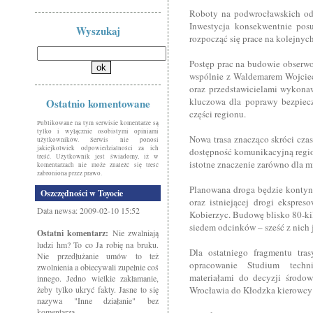
Roboty na podwrocławskich odc
Inwestycja konsekwentnie pos
Wyszukaj
rozpocząć się prace na kolejnyc
Postęp prac na budowie obserw
wspólnie z Waldemarem Wojcie
oraz przedstawicielami wykonaw
kluczowa dla poprawy bezpiec
Ostatnio komentowane
części regionu.
Publikowane na tym serwisie komentarze są
tylko i wyłącznie osobistymi opiniami
Nowa trasa znacząco skróci cza
użytkowników. Serwis nie ponosi
jakiejkolwiek odpowiedzialności za ich
dostępność komunikacyjną regio
treść. Użytkownik jest świadomy, iż w
istotne znaczenie zarówno dla m
komentarzach nie może znaleźć się treść
zabroniona przez prawo.
Planowana droga będzie konty
Oszczędności w Toyocie
oraz istniejącej drogi ekspre
Data newsa: 2009-02-10 15:52
Kobierzyc. Budowę blisko 80-ki
siedem odcinków – sześć z nich je
Ostatni komentarz:
Nie zwalniają
ludzi hm? To co Ja robię na bruku.
Dla ostatniego fragmentu tr
Nie przedłużanie umów to też
opracowanie Studium techn
zwolnienia a obiecywali zupełnie coś
materiałami do decyzji środow
innego. Jedno wielkie zakłamanie,
żeby tylko ukryć fakty. Jasne to się
Wrocławia do Kłodzka kierowcy
nazywa "Inne działanie" bez
komentarza