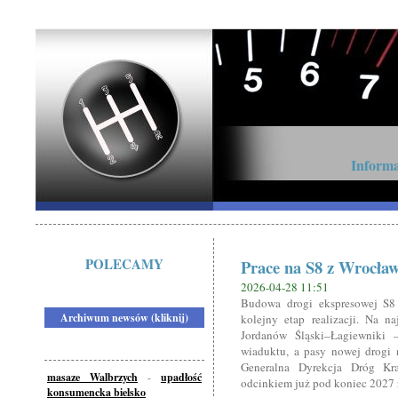
Informa
POLECAMY
Prace na S8 z Wrocław
2026-04-28 11:51
Budowa drogi ekspresowej S
Archiwum newsów (kliknij)
kolejny etap realizacji. Na n
Jordanów Śląski–Łagiewniki –
wiaduktu, a pasy nowej drogi 
Generalna Dyrekcja Dróg Kr
masaze Walbrzych
-
upadłość
odcinkiem już pod koniec 2027 
konsumencka bielsko