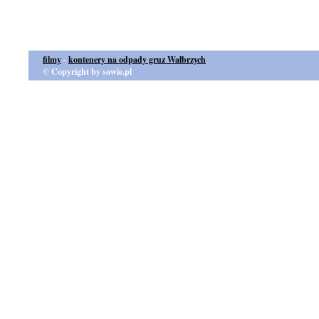
filmy
-
kontenery na odpady gruz Wałbrzych
© Copyright by sowie.pl