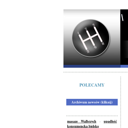
POLECAMY
Archiwum newsów (kliknij)
masaze Walbrzych
-
upadłość
konsumencka bielsko