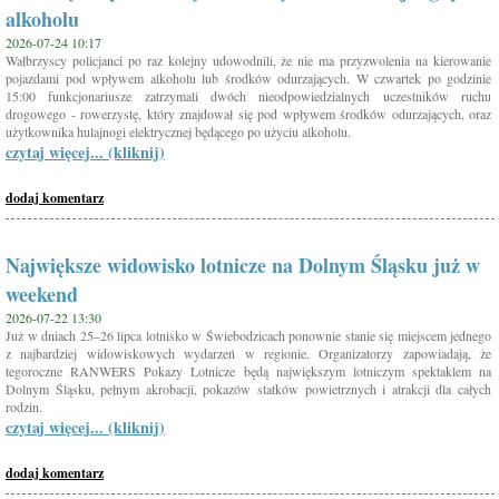
alkoholu
2026-07-24 10:17
Wałbrzyscy policjanci po raz kolejny udowodnili, że nie ma przyzwolenia na kierowanie
pojazdami pod wpływem alkoholu lub środków odurzających. W czwartek po godzinie
15:00 funkcjonariusze zatrzymali dwóch nieodpowiedzialnych uczestników ruchu
drogowego - rowerzystę, który znajdował się pod wpływem środków odurzających, oraz
użytkownika hulajnogi elektrycznej będącego po użyciu alkoholu.
czytaj więcej... (kliknij)
dodaj komentarz
Największe widowisko lotnicze na Dolnym Śląsku już w
weekend
2026-07-22 13:30
Już w dniach 25–26 lipca lotnisko w Świebodzicach ponownie stanie się miejscem jednego
z najbardziej widowiskowych wydarzeń w regionie. Organizatorzy zapowiadają, że
tegoroczne RANWERS Pokazy Lotnicze będą największym lotniczym spektaklem na
Dolnym Śląsku, pełnym akrobacji, pokazów statków powietrznych i atrakcji dla całych
rodzin.
czytaj więcej... (kliknij)
dodaj komentarz