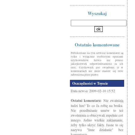
Wyszukaj
Ostatnio komentowane
Publikowane na tym serwisie komentarze są
tylko i wyłącznie osobistymi opiniami
użytkowników. Serwis nie ponosi
jakiejkolwiek odpowiedzialności za ich
treść. Użytkownik jest świadomy, iż w
komentarzach nie może znaleźć się treść
zabroniona przez prawo.
Oszczędności w Toyocie
Data newsa: 2009-02-10 15:52
Ostatni komentarz:
Nie zwalniają
ludzi hm? To co Ja robię na bruku.
Nie przedłużanie umów to też
zwolnienia a obiecywali zupełnie coś
innego. Jedno wielkie zakłamanie,
żeby tylko ukryć fakty. Jasne to się
nazywa "Inne działanie" bez
komentarza