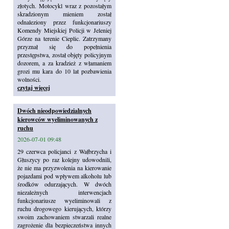
złotych. Motocykl wraz z pozostałym
skradzionym mieniem został
odnaleziony przez funkcjonariuszy
Komendy Miejskiej Policji w Jeleniej
Górze na terenie Cieplic. Zatrzymany
przyznał się do popełnienia
przestępstwa, został objęty policyjnym
dozorem, a za kradzież z włamaniem
grozi mu kara do 10 lat pozbawienia
wolności.
czytaj więcej
Dwóch nieodpowiedzialnych
kierowców wyeliminowanych z
ruchu
2026-07-01 09:48
29 czerwca policjanci z Wałbrzycha i
Głuszycy po raz kolejny udowodnili,
że nie ma przyzwolenia na kierowanie
pojazdami pod wpływem alkoholu lub
środków odurzających. W dwóch
niezależnych interwencjach
funkcjonariusze wyeliminowali z
ruchu drogowego kierujących, którzy
swoim zachowaniem stwarzali realne
zagrożenie dla bezpieczeństwa innych