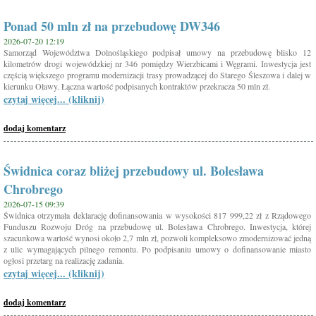
Ponad 50 mln zł na przebudowę DW346
2026-07-20 12:19
Samorząd Województwa Dolnośląskiego podpisał umowy na przebudowę blisko 12
kilometrów drogi wojewódzkiej nr 346 pomiędzy Wierzbicami i Węgrami. Inwestycja jest
częścią większego programu modernizacji trasy prowadzącej do Starego Śleszowa i dalej w
kierunku Oławy. Łączna wartość podpisanych kontraktów przekracza 50 mln zł.
czytaj więcej... (kliknij)
dodaj komentarz
Świdnica coraz bliżej przebudowy ul. Bolesława
Chrobrego
2026-07-15 09:39
Świdnica otrzymała deklarację dofinansowania w wysokości 817 999,22 zł z Rządowego
Funduszu Rozwoju Dróg na przebudowę ul. Bolesława Chrobrego. Inwestycja, której
szacunkowa wartość wynosi około 2,7 mln zł, pozwoli kompleksowo zmodernizować jedną
z ulic wymagających pilnego remontu. Po podpisaniu umowy o dofinansowanie miasto
ogłosi przetarg na realizację zadania.
czytaj więcej... (kliknij)
dodaj komentarz