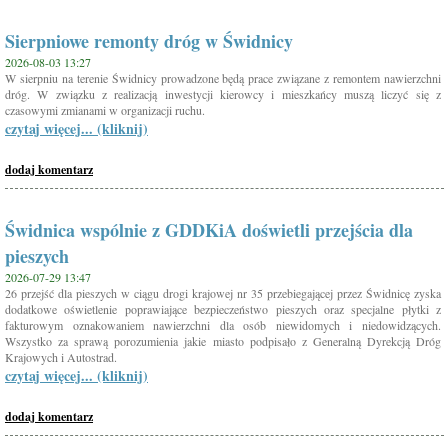
Sierpniowe remonty dróg w Świdnicy
2026-08-03 13:27
W sierpniu na terenie Świdnicy prowadzone będą prace związane z remontem nawierzchni
dróg. W związku z realizacją inwestycji kierowcy i mieszkańcy muszą liczyć się z
czasowymi zmianami w organizacji ruchu.
czytaj więcej... (kliknij)
dodaj komentarz
Świdnica wspólnie z GDDKiA doświetli przejścia dla
pieszych
2026-07-29 13:47
26 przejść dla pieszych w ciągu drogi krajowej nr 35 przebiegającej przez Świdnicę zyska
dodatkowe oświetlenie poprawiające bezpieczeństwo pieszych oraz specjalne płytki z
fakturowym oznakowaniem nawierzchni dla osób niewidomych i niedowidzących.
Wszystko za sprawą porozumienia jakie miasto podpisało z Generalną Dyrekcją Dróg
Krajowych i Autostrad.
czytaj więcej... (kliknij)
dodaj komentarz