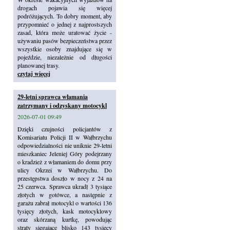
drogach pojawia się więcej
podróżujących. To dobry moment, aby
przypomnieć o jednej z najprostszych
zasad, która może uratować życie -
używaniu pasów bezpieczeństwa przez
wszystkie osoby znajdujące się w
pojeździe, niezależnie od długości
planowanej trasy.
czytaj więcej
29-letni sprawca włamania
zatrzymany i odzyskany motocykl
2026-07-01 09:49
Dzięki czujności policjantów z
Komisariatu Policji II w Wałbrzychu
odpowiedzialności nie uniknie 29-letni
mieszkaniec Jeleniej Góry podejrzany
o kradzież z włamaniem do domu przy
ulicy Okrzei w Wałbrzychu. Do
przestępstwa doszło w nocy z 24 na
25 czerwca. Sprawca ukradł 3 tysiące
złotych w gotówce, a następnie z
garażu zabrał motocykl o wartości 136
tysięcy złotych, kask motocyklowy
oraz skórzaną kurtkę, powodując
straty sięgające blisko 143 tysięcy