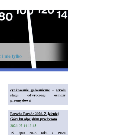
i nie tylko
cynkowanie galwaniczne
-
serwis
stacji odwróconej osmozy
przemysłowej
Porsche Parade 2026. Z Jeleniej
Góry ku alpejskim przełęczom
2026-07-14 13:45
15 lipca 2026 roku z Placu