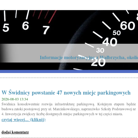
Informacje motoryzacyjne z Wałbrzycha, okolic 
W Świdnicy powstanie 47 nowych miejc parkingowych
2026-08-03 13:34
Świdnica konsekwentnie rozwija infrastrukturę parkingową. Kolejnym etapem będzie
budowa zatoki postojowej przy ul. Marcinkowskiego, naprzeciwko Szkoły Podstawowej nr
4. Inwestycja zwiększy liczbę dostępnych miejsc parkingowych w tej części miasta.
czytaj więcej... (kliknij)
dodaj komentarz