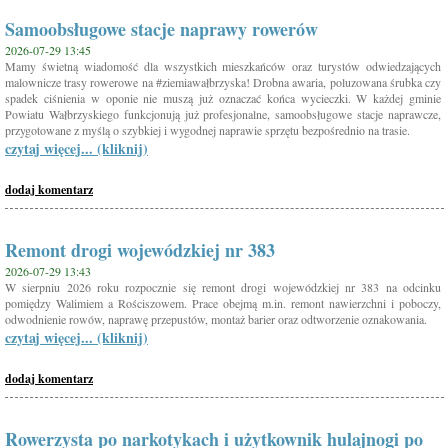
Samoobsługowe stacje naprawy rowerów
2026-07-29 13:45
Mamy świetną wiadomość dla wszystkich mieszkańców oraz turystów odwiedzających
malownicze trasy rowerowe na #ziemiawałbrzyska! Drobna awaria, poluzowana śrubka czy
spadek ciśnienia w oponie nie muszą już oznaczać końca wycieczki. W każdej gminie
Powiatu Wałbrzyskiego funkcjonują już profesjonalne, samoobsługowe stacje naprawcze,
przygotowane z myślą o szybkiej i wygodnej naprawie sprzętu bezpośrednio na trasie.
czytaj więcej... (kliknij)
dodaj komentarz
Remont drogi wojewódzkiej nr 383
2026-07-29 13:43
W sierpniu 2026 roku rozpocznie się remont drogi wojewódzkiej nr 383 na odcinku
pomiędzy Walimiem a Rościszowem. Prace obejmą m.in. remont nawierzchni i poboczy,
odwodnienie rowów, naprawę przepustów, montaż barier oraz odtworzenie oznakowania.
czytaj więcej... (kliknij)
dodaj komentarz
Rowerzysta po narkotykach i użytkownik hulajnogi po