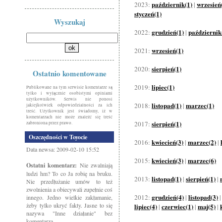
październik(1)
wrzesień
2023:
|
styczeń(1)
Wyszukaj
grudzień(1)
październik
2022:
|
wrzesień(1)
2021:
sierpień(1)
2020:
Ostatnio komentowane
lipiec(1)
2019:
Publikowane na tym serwisie komentarze są
tylko i wyłącznie osobistymi opiniami
użytkowników. Serwis nie ponosi
listopad(1)
marzec(1)
2018:
|
jakiejkolwiek odpowiedzialności za ich
treść. Użytkownik jest świadomy, iż w
komentarzach nie może znaleźć się treść
sierpień(1)
2017:
zabroniona przez prawo.
Oszczędności w Toyocie
kwiecień(3)
marzec(2)
2016:
|
|
Data newsa: 2009-02-10 15:52
kwiecień(3)
marzec(6)
2015:
|
Ostatni komentarz:
Nie zwalniają
ludzi hm? To co Ja robię na bruku.
listopad(1)
sierpień(1)
2013:
|
|
Nie przedłużanie umów to też
zwolnienia a obiecywali zupełnie coś
grudzień(4)
listopad(3)
2012:
|
innego. Jedno wielkie zakłamanie,
żeby tylko ukryć fakty. Jasne to się
lipiec(4)
czerwiec(1)
maj(5)
|
|
|
nazywa "Inne działanie" bez
komentarza