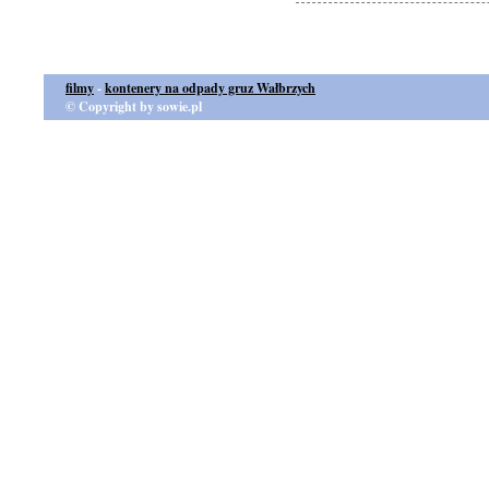
filmy
-
kontenery na odpady gruz Wałbrzych
© Copyright by sowie.pl