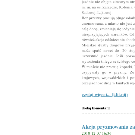
jezdnie nie objęte zimowym utr
m. in. na os. Zarzecze, Kolonia,
Sadowej, Łąkowej.
Bez przerwy pracują pługosolarki
unormowana, a miasto nie jest 
całą dobę, zmieniają się jedynie
niesprzyjających warunków. Od
również akcja odśnieżania chodni
Miejskie służby drogowe przyg
może spaść nawet do -20 stop
uszorstnić jezdnie. Jeśli poz
wywożenia śniegu ze ścisłego c
W mieście nie pracują koparki, k
usypywały go w pryzmy. Ze
krajowych, wojewódzkich i po
przejezdność dróg w tamtych rej
czytaj więcej... (kliknij)
dodaj komentarz
Akcja pryzmowania zal
2010-12-07 16:36