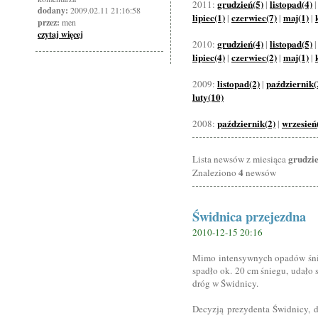
grudzień(5)
listopad(4)
2011:
|
dodany:
2009.02.11 21:16:58
lipiec(1)
czerwiec(7)
maj(1)
|
|
|
przez:
men
czytaj więcej
grudzień(4)
listopad(5)
2010:
|
lipiec(4)
czerwiec(2)
maj(1)
|
|
|
listopad(2)
październik(
2009:
|
luty(10)
październik(2)
wrzesień
2008:
|
grudzi
Lista newsów z miesiąca
4
Znaleziono
newsów
Świdnica przejezdna
2010-12-15 20:16
Mimo intensywnych opadów śnie
spadło ok. 20 cm śniegu, udało
dróg w Świdnicy.
Decyzją prezydenta Świdnicy, 