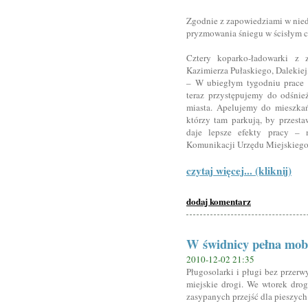
Zgodnie z zapowiedziami w niedz
pryzmowania śniegu w ścisłym c
Cztery koparko-ładowarki z 
Kazimierza Pułaskiego, Dalekiej
– W ubiegłym tygodniu prace 
teraz przystępujemy do odśnie
miasta. Apelujemy do mieszkań
którzy tam parkują, by przesta
daje lepsze efekty pracy – 
Komunikacji Urzędu Miejskiego
czytaj więcej... (kliknij)
dodaj komentarz
W świdnicy pełna mobi
2010-12-02 21:35
Pługosolarki i pługi bez przerw
miejskie drogi. We wtorek drog
zasypanych przejść dla pieszych