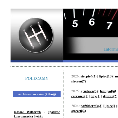
Informa
sierpień(2)
lipiec(13)
m
2026:
|
|
POLECAMY
styczeń(7)
grudzień(5)
listopad(4)
2025:
|
Archiwum newsów (kliknij)
czerwiec(1)
luty(1)
styczeń(2)
|
|
październik(3)
lipiec(1)
2024:
|
styczeń(3)
masaze Walbrzych
-
upadłość
konsumencka bielsko