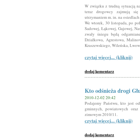
W związku z trudną sytuacją na
teraz drogowcy zajmują si
utrzymaniem m. in. na osiedlac
We wtorek, 30 listopada, po poł
Sadowej, Łąkowej, Gajowej, Na
zwały śniegu będą odgarniane
Działkowa, Agrestowa, Malinow
Kraszewskiego, Wileńska, Lwow
czytaj więcej... (kliknij)
dodaj komentarz
Kto odśnieża drogi Gł
2010-12-02 20:42
Podajemy Państwu, kto jest o
gminnych, powiatowych oraz
zimowym 2010/11.
czytaj więcej... (kliknij)
dodaj komentarz