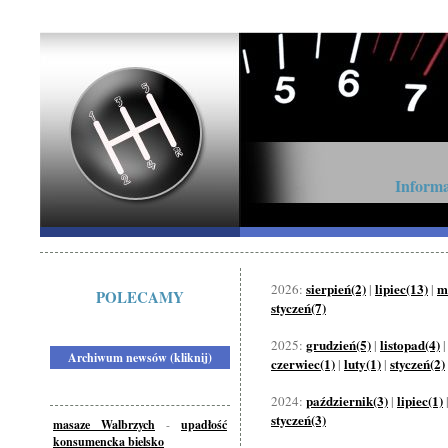
Informa
sierpień(2)
lipiec(13)
m
2026:
|
|
POLECAMY
styczeń(7)
grudzień(5)
listopad(4)
2025:
|
Archiwum newsów (kliknij)
czerwiec(1)
luty(1)
styczeń(2)
|
|
październik(3)
lipiec(1)
2024:
|
styczeń(3)
masaze Walbrzych
-
upadłość
konsumencka bielsko