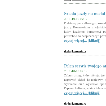
Szkoła jazdy na medal
2011-10-10 09:17
Podstawą prawidłowego prowadz
jazdy. Rozmawiamy z właścici
który każdemu kursantowi po
potrzebne do bezpiecznego pro
czytaj więcej... (kliknij)
dodaj komentarz
Pełen serwis twojego a
2011-10-10 09:17
Zakres usług, który oferują j
naprawić układ ha-mulcowy, j
wymienić oraz wyważyć opon
Papamichalisem, właścicielem w
czytaj więcej... (kliknij)
dodaj komentarz