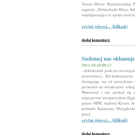
Toyota Motor Manufacturing 
nagrody „Dolnośląski Klucz Suk
współpracująca ze społeczności
czytaj więcej... (kliknij)
dodaj komentarz
Szełemej nas okłamuje
2011-10-10 09:17
- deklarowali podczas wczorajs
przewoźnicy. Kil-kudziesięciu
domagając się od prezydenta 
pozwoleń na świadczenie usług
Warszawie i nie spotkał się 
negocjować wiceprezydent Zyg
prezes MPK Andrzej Kosiór. J
posłanki Katarzyny Mrzygłockie
pracy.
czytaj więcej... (kliknij)
dodaj komentarz