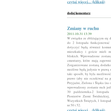
czytaj więcej... (kliknij)
dodaj komentarz
Zmiany w ruchu
2011-10-31 13:39
W związku ze zbliżającym się 
do 2 listopada funkcjonować 
dotyczyć będą również komun
mieszkańcy i goście mieli m
bliskich. Wprowadzone zostan
cmentarzy, które mają zapewn
Zorganizowane zostaną dodatk
możliwe będą jedynie w prawą s
taki sposób, by była możliwoś
prawo (aby nie oczekiwać na p
Przyjaźni, Zielona i Śląska (n
wprowadzony zostanie ruch je
30 października-2 listopada
Pionierów Ziemi Świdnickiej,
Wszystkich Świętych, 1 listopad
nr 50 i 52.
czytaj więcej... (kliknij)