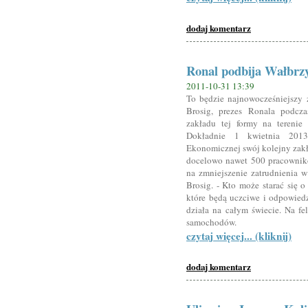
dodaj komentarz
Ronal podbija Wałbrz
2011-10-31 13:39
To będzie najnowocześniejszy 
Brosig, prezes Ronala podcz
zakładu tej formy na terenie 
Dokładnie 1 kwietnia 2013
Ekonomicznej swój kolejny zakł
docelowo nawet 500 pracownik
na zmniejszenie zatrudnienia w
Brosig. - Kto może starać się o
które będą uczciwe i odpowied
działa na całym świecie. Na fe
samochodów.
czytaj więcej... (kliknij)
dodaj komentarz