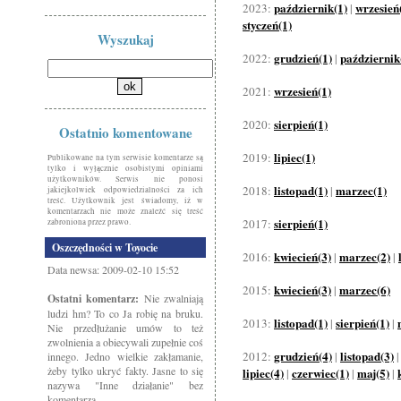
październik(1)
wrzesień
2023:
|
styczeń(1)
Wyszukaj
grudzień(1)
październik
2022:
|
wrzesień(1)
2021:
sierpień(1)
2020:
Ostatnio komentowane
lipiec(1)
2019:
Publikowane na tym serwisie komentarze są
tylko i wyłącznie osobistymi opiniami
użytkowników. Serwis nie ponosi
listopad(1)
marzec(1)
2018:
|
jakiejkolwiek odpowiedzialności za ich
treść. Użytkownik jest świadomy, iż w
komentarzach nie może znaleźć się treść
sierpień(1)
2017:
zabroniona przez prawo.
Oszczędności w Toyocie
kwiecień(3)
marzec(2)
2016:
|
|
Data newsa: 2009-02-10 15:52
kwiecień(3)
marzec(6)
2015:
|
Ostatni komentarz:
Nie zwalniają
ludzi hm? To co Ja robię na bruku.
listopad(1)
sierpień(1)
2013:
|
|
Nie przedłużanie umów to też
zwolnienia a obiecywali zupełnie coś
grudzień(4)
listopad(3)
2012:
|
innego. Jedno wielkie zakłamanie,
żeby tylko ukryć fakty. Jasne to się
lipiec(4)
czerwiec(1)
maj(5)
|
|
|
nazywa "Inne działanie" bez
komentarza