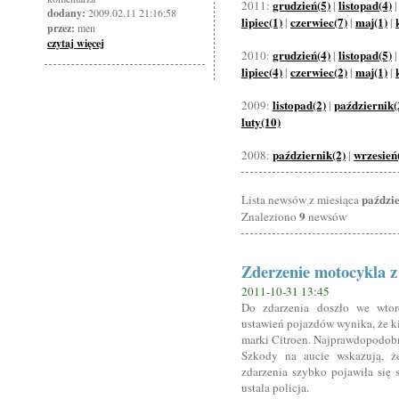
grudzień(5)
listopad(4)
2011:
|
dodany:
2009.02.11 21:16:58
lipiec(1)
czerwiec(7)
maj(1)
|
|
|
przez:
men
czytaj więcej
grudzień(4)
listopad(5)
2010:
|
lipiec(4)
czerwiec(2)
maj(1)
|
|
|
listopad(2)
październik(
2009:
|
luty(10)
październik(2)
wrzesień
2008:
|
paździ
Lista newsów z miesiąca
9
Znaleziono
newsów
Zderzenie motocykla 
2011-10-31 13:45
Do zdarzenia doszło we wto
ustawień pojazdów wynika, że 
marki Citroen. Najprawdopodobn
Szkody na aucie wskazują, ż
zdarzenia szybko pojawiła się 
ustala policja.