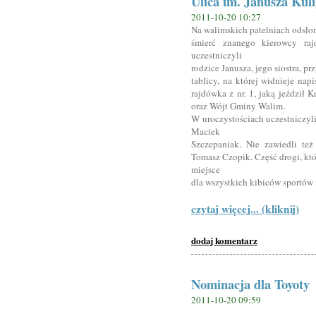
Ulica im. Janusza Kul
2011-10-20 10:27
Na walimskich patelniach odsłon
śmierć znanego kierowcy raj
uczestniczyli
rodzice Janusza, jego siostra, prz
tablicy, na której widnieje nap
rajdówka z nr. 1, jaką jeździł 
oraz Wójt Gminy Walim.
W uroczystościach uczestniczyli
Maciek
Szczepaniak. Nie zawiedli te
Tomasz Czopik. Część drogi, któ
miejsce
dla wszystkich kibiców sportów
czytaj więcej... (kliknij)
dodaj komentarz
Nominacja dla Toyoty
2011-10-20 09:59