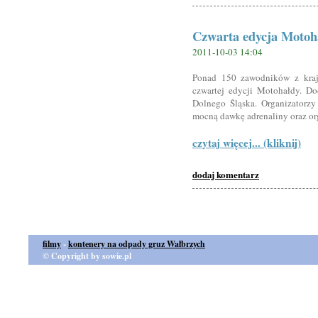
Czwarta edycja Motoh
2011-10-03 14:04
Ponad 150 zawodników z kraju 
czwartej edycji Motohałdy. Do
Dolnego Śląska. Organizatorz
mocną dawkę adrenaliny oraz o
czytaj więcej... (kliknij)
dodaj komentarz
filmy
-
kontenery na odpady gruz Wałbrzych
© Copyright by sowie.pl