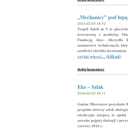
„Mechanicy” pod lupą
2016-02-03 18:52
Zespół Szkół nr 5 to placówk
teoretyczną z praktyką. Os
Fundacją Alae- -Skrzydła 
seminariów technicznych, kt
zawiłości obróbki skrawaniem.
czytaj więcej... (kliknij)
dodaj komentarz
Eko – Szlak
2016-02-03 18:11
Gmina Mieroszów pozyskała 8 
projektu stworzy szlak ekologic
atrakcyjne miejsca, to spełni
szeroko pojętej ekologii i pr
czerwca 2016 r.