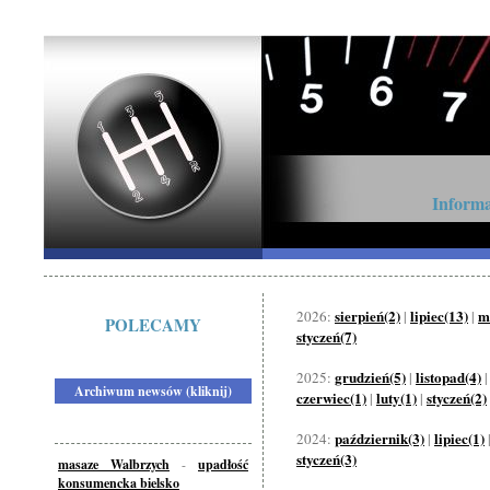
Informa
sierpień(2)
lipiec(13)
m
2026:
|
|
POLECAMY
styczeń(7)
grudzień(5)
listopad(4)
2025:
|
Archiwum newsów (kliknij)
czerwiec(1)
luty(1)
styczeń(2)
|
|
październik(3)
lipiec(1)
2024:
|
styczeń(3)
masaze Walbrzych
-
upadłość
konsumencka bielsko