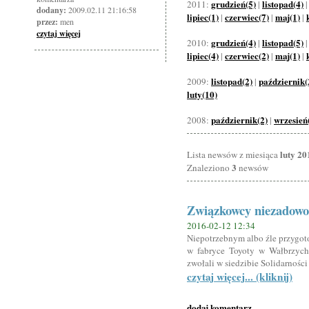
grudzień(5)
listopad(4)
2011:
|
dodany:
2009.02.11 21:16:58
lipiec(1)
czerwiec(7)
maj(1)
|
|
|
przez:
men
czytaj więcej
grudzień(4)
listopad(5)
2010:
|
lipiec(4)
czerwiec(2)
maj(1)
|
|
|
listopad(2)
październik(
2009:
|
luty(10)
październik(2)
wrzesień
2008:
|
luty 20
Lista newsów z miesiąca
3
Znaleziono
newsów
Związkowcy niezadowo
2016-02-12 12:34
Niepotrzebnym albo źle przygot
w fabryce Toyoty w Wałbrzych
zwołali w siedzibie Solidarności
czytaj więcej... (kliknij)
dodaj komentarz