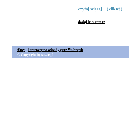
czytaj więcej... (kliknij)
dodaj komentarz
filmy
-
kontenery na odpady gruz Wałbrzych
© Copyright by sowie.pl