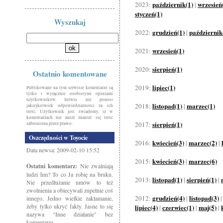
październik(1)
wrzesień
2023:
|
styczeń(1)
Wyszukaj
grudzień(1)
październik
2022:
|
wrzesień(1)
2021:
sierpień(1)
2020:
Ostatnio komentowane
lipiec(1)
2019:
Publikowane na tym serwisie komentarze są
tylko i wyłącznie osobistymi opiniami
użytkowników. Serwis nie ponosi
listopad(1)
marzec(1)
2018:
|
jakiejkolwiek odpowiedzialności za ich
treść. Użytkownik jest świadomy, iż w
komentarzach nie może znaleźć się treść
sierpień(1)
2017:
zabroniona przez prawo.
Oszczędności w Toyocie
kwiecień(3)
marzec(2)
2016:
|
|
Data newsa: 2009-02-10 15:52
kwiecień(3)
marzec(6)
2015:
|
Ostatni komentarz:
Nie zwalniają
ludzi hm? To co Ja robię na bruku.
listopad(1)
sierpień(1)
2013:
|
|
Nie przedłużanie umów to też
zwolnienia a obiecywali zupełnie coś
grudzień(4)
listopad(3)
2012:
|
innego. Jedno wielkie zakłamanie,
żeby tylko ukryć fakty. Jasne to się
lipiec(4)
czerwiec(1)
maj(5)
|
|
|
nazywa "Inne działanie" bez
komentarza