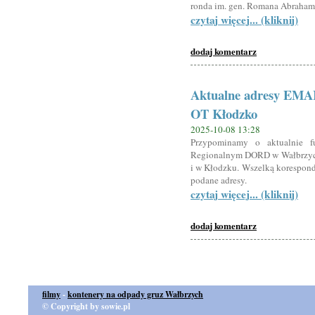
ronda im. gen. Romana Abrahama 
czytaj więcej... (kliknij)
dodaj komentarz
Aktualne adresy EMA
OT Kłodzko
2025-10-08 13:28
Przypominamy o aktualnie f
Regionalnym DORD w Wałbrzych
i w Kłodzku. Wszelką korespond
podane adresy.
czytaj więcej... (kliknij)
dodaj komentarz
filmy
-
kontenery na odpady gruz Wałbrzych
© Copyright by sowie.pl