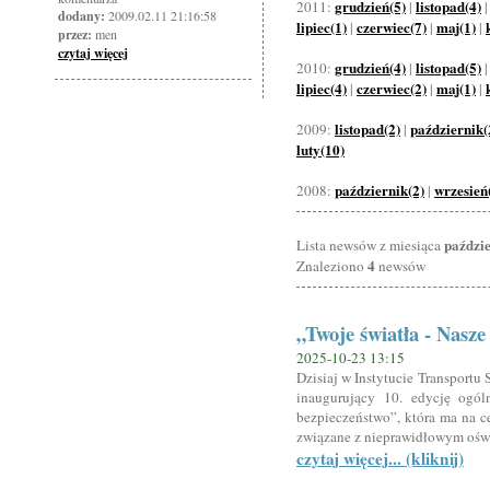
grudzień(5)
listopad(4)
2011:
|
dodany:
2009.02.11 21:16:58
lipiec(1)
czerwiec(7)
maj(1)
|
|
|
przez:
men
czytaj więcej
grudzień(4)
listopad(5)
2010:
|
lipiec(4)
czerwiec(2)
maj(1)
|
|
|
listopad(2)
październik(
2009:
|
luty(10)
październik(2)
wrzesień
2008:
|
paździ
Lista newsów z miesiąca
4
Znaleziono
newsów
„Twoje światła - Nasz
2025-10-23 13:15
Dzisiaj w Instytucie Transport
inaugurujący 10. edycję ogól
bezpieczeństwo”, która ma na c
związane z nieprawidłowym ośw
czytaj więcej... (kliknij)