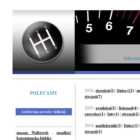
Informa
sierpień(2)
lipiec(13)
m
2026:
|
|
POLECAMY
styczeń(7)
grudzień(5)
listopad(4)
2025:
|
Archiwum newsów (kliknij)
czerwiec(1)
luty(1)
styczeń(2)
|
|
październik(3)
lipiec(1)
2024:
|
styczeń(3)
masaze Walbrzych
-
upadłość
konsumencka bielsko