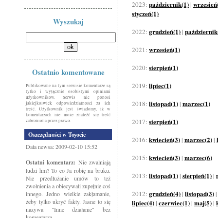
październik(1)
wrzesień
2023:
|
styczeń(1)
Wyszukaj
grudzień(1)
październik
2022:
|
wrzesień(1)
2021:
sierpień(1)
2020:
Ostatnio komentowane
lipiec(1)
2019:
Publikowane na tym serwisie komentarze są
tylko i wyłącznie osobistymi opiniami
użytkowników. Serwis nie ponosi
listopad(1)
marzec(1)
2018:
|
jakiejkolwiek odpowiedzialności za ich
treść. Użytkownik jest świadomy, iż w
komentarzach nie może znaleźć się treść
sierpień(1)
2017:
zabroniona przez prawo.
Oszczędności w Toyocie
kwiecień(3)
marzec(2)
2016:
|
|
Data newsa: 2009-02-10 15:52
kwiecień(3)
marzec(6)
2015:
|
Ostatni komentarz:
Nie zwalniają
ludzi hm? To co Ja robię na bruku.
listopad(1)
sierpień(1)
2013:
|
|
Nie przedłużanie umów to też
zwolnienia a obiecywali zupełnie coś
grudzień(4)
listopad(3)
2012:
|
innego. Jedno wielkie zakłamanie,
żeby tylko ukryć fakty. Jasne to się
lipiec(4)
czerwiec(1)
maj(5)
|
|
|
nazywa "Inne działanie" bez
komentarza