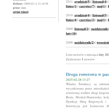
grudzień(5)
listopad(4)
2011:
|
dodany:
2009.02.11 21:16:58
lipiec(1)
czerwiec(7)
maj(1)
|
|
|
przez:
men
czytaj więcej
grudzień(4)
listopad(5)
2010:
|
lipiec(4)
czerwiec(2)
maj(1)
|
|
|
listopad(2)
październik(
2009:
|
luty(10)
październik(2)
wrzesień
2008:
|
luty 20
Lista newsów z miesiąca
1
Znaleziono
newsów
Droga rowerowa w pasi
2025-02-28 13:27
Władze Świdnicy są zdeterm
wyczekiwana przez mieszkańcó
rowerowej wzdłuż drogi krajowe
Beata Moskal-Słaniewska kol
Dyrekcji Dróg Krajowych i Au
Inwestycja jest konieczna dl