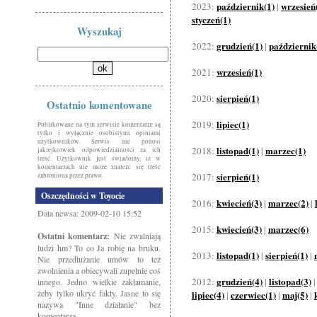
październik(1)
wrzesień
2023:
|
styczeń(1)
Wyszukaj
grudzień(1)
październik
2022:
|
wrzesień(1)
2021:
sierpień(1)
2020:
Ostatnio komentowane
lipiec(1)
2019:
Publikowane na tym serwisie komentarze są
tylko i wyłącznie osobistymi opiniami
użytkowników. Serwis nie ponosi
listopad(1)
marzec(1)
2018:
|
jakiejkolwiek odpowiedzialności za ich
treść. Użytkownik jest świadomy, iż w
komentarzach nie może znaleźć się treść
sierpień(1)
2017:
zabroniona przez prawo.
Oszczędności w Toyocie
kwiecień(3)
marzec(2)
2016:
|
|
Data newsa: 2009-02-10 15:52
kwiecień(3)
marzec(6)
2015:
|
Ostatni komentarz:
Nie zwalniają
ludzi hm? To co Ja robię na bruku.
listopad(1)
sierpień(1)
2013:
|
|
Nie przedłużanie umów to też
zwolnienia a obiecywali zupełnie coś
grudzień(4)
listopad(3)
2012:
|
innego. Jedno wielkie zakłamanie,
żeby tylko ukryć fakty. Jasne to się
lipiec(4)
czerwiec(1)
maj(5)
|
|
|
nazywa "Inne działanie" bez
komentarza