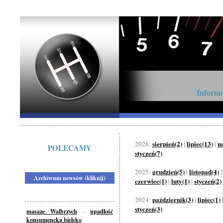
Informa
sierpień(2)
lipiec(13)
m
2026:
|
|
POLECAMY
styczeń(7)
grudzień(5)
listopad(4)
2025:
|
Archiwum newsów (kliknij)
czerwiec(1)
luty(1)
styczeń(2)
|
|
październik(3)
lipiec(1)
2024:
|
styczeń(3)
masaze Walbrzych
-
upadłość
konsumencka bielsko