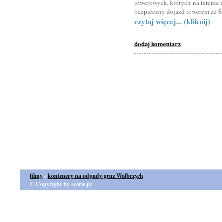
rowerowych, których na terenie 
bezpieczny dojazd rowerem ze Ś
czytaj więcej... (kliknij)
dodaj komentarz
filmy
-
kontenery na odpady gruz Wałbrzych
© Copyright by sowie.pl