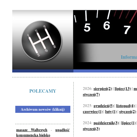
Informa
sierpień(2)
lipiec(13)
m
2026:
|
|
POLECAMY
styczeń(7)
grudzień(5)
listopad(4)
2025:
|
Archiwum newsów (kliknij)
czerwiec(1)
luty(1)
styczeń(2)
|
|
październik(3)
lipiec(1)
2024:
|
styczeń(3)
masaze Walbrzych
-
upadłość
konsumencka bielsko