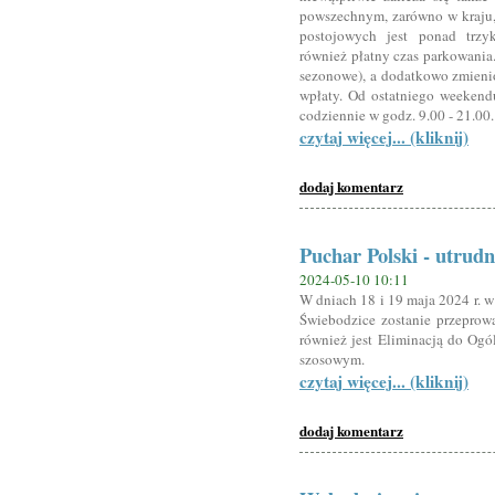
powszechnym, zarówno w kraju, 
postojowych jest ponad trzy
również płatny czas parkowania.
sezonowe), a dodatkowo zmienio
wpłaty. Od ostatniego weekendu
codziennie w godz. 9.00 - 21.00.
czytaj więcej... (kliknij)
dodaj komentarz
Puchar Polski - utrudn
2024-05-10 10:11
W dniach 18 i 19 maja 2024 r. 
Świebodzice zostanie przeprowa
również jest Eliminacją do Ogó
szosowym.
czytaj więcej... (kliknij)
dodaj komentarz