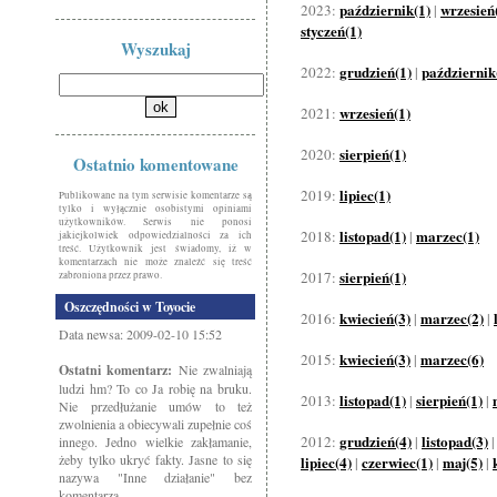
październik(1)
wrzesień
2023:
|
styczeń(1)
Wyszukaj
grudzień(1)
październik
2022:
|
wrzesień(1)
2021:
sierpień(1)
2020:
Ostatnio komentowane
lipiec(1)
2019:
Publikowane na tym serwisie komentarze są
tylko i wyłącznie osobistymi opiniami
użytkowników. Serwis nie ponosi
listopad(1)
marzec(1)
2018:
|
jakiejkolwiek odpowiedzialności za ich
treść. Użytkownik jest świadomy, iż w
komentarzach nie może znaleźć się treść
sierpień(1)
2017:
zabroniona przez prawo.
Oszczędności w Toyocie
kwiecień(3)
marzec(2)
2016:
|
|
Data newsa: 2009-02-10 15:52
kwiecień(3)
marzec(6)
2015:
|
Ostatni komentarz:
Nie zwalniają
ludzi hm? To co Ja robię na bruku.
listopad(1)
sierpień(1)
2013:
|
|
Nie przedłużanie umów to też
zwolnienia a obiecywali zupełnie coś
grudzień(4)
listopad(3)
2012:
|
innego. Jedno wielkie zakłamanie,
żeby tylko ukryć fakty. Jasne to się
lipiec(4)
czerwiec(1)
maj(5)
|
|
|
nazywa "Inne działanie" bez
komentarza