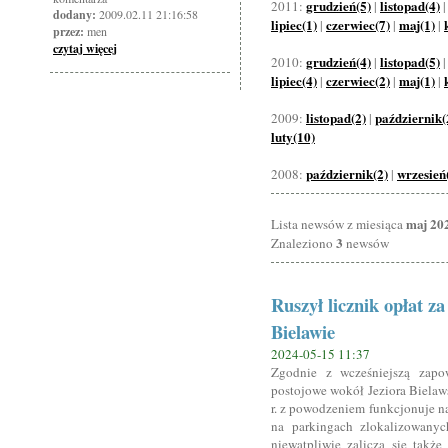
grudzień(5)
listopad(4)
2011:
|
dodany:
2009.02.11 21:16:58
lipiec(1)
czerwiec(7)
maj(1)
|
|
|
przez:
men
czytaj więcej
grudzień(4)
listopad(5)
2010:
|
lipiec(4)
czerwiec(2)
maj(1)
|
|
|
listopad(2)
październik(
2009:
|
luty(10)
październik(2)
wrzesień
2008:
|
maj 20
Lista newsów z miesiąca
3
Znaleziono
newsów
Ruszył licznik opłat 
Bielawie
2024-05-15 11:37
Zgodnie z wcześniejszą zapow
postojowe wokół Jeziora Bielaw
r. z powodzeniem funkcjonuje na
na parkingach zlokalizowanyc
niewątpliwie zalicza się także