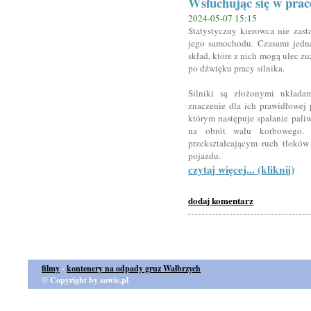
Wsłuchując się w pracę
2024-05-07 15:15
Statystyczny kierowca nie zast
jego samochodu. Czasami jedn
skład, które z nich mogą ulec zu
po dźwięku pracy silnika.
Silniki są złożonymi układ
znaczenie dla ich prawidłowej 
którym następuje spalanie paliw
na obrót wału korbowego. 
przekształcającym ruch tłoków
pojazdu.
czytaj więcej... (kliknij)
dodaj komentarz
filmy
-
kontenery na odpady gruz Wałbrzych
© Copyright by sowie.pl