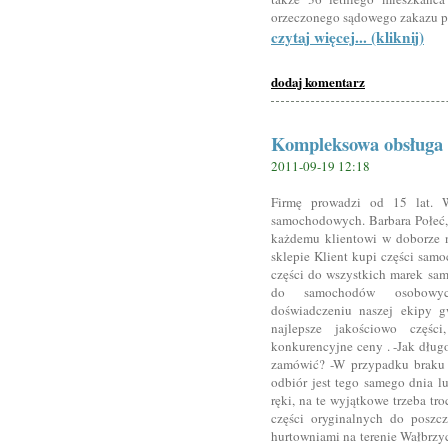
orzeczonego sądowego zakazu 
czytaj więcej... (kliknij)
dodaj komentarz
Kompleksowa obsługa
2011-09-19 12:18
Firmę prowadzi od 15 lat. W
samochodowych. Barbara Połeć
każdemu klientowi w doborze n
sklepie Klient kupi części sa
części do wszystkich marek sa
do samochodów osobowyc
doświadczeniu naszej ekipy g
najlepsze jakościowo częś
konkurencyjne ceny . -Jak długo 
zamówić? -W przypadku braku 
odbiór jest tego samego dnia l
ręki, na te wyjątkowe trzeba t
części oryginalnych do poszc
hurtowniami na terenie Wałbrzyc