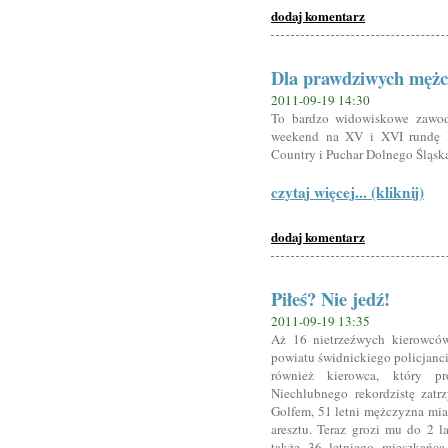
dodaj komentarz
Dla prawdziwych mężc
2011-09-19 14:30
To bardzo widowiskowe zawody
weekend na XV i XVI rundę Mi
Country i Puchar Dolnego Śląsk
czytaj więcej... (kliknij)
dodaj komentarz
Piłeś? Nie jedź!
2011-09-19 13:35
Aż 16 nietrzeźwych kierowcó
powiatu świdnickiego policjanc
również kierowca, który p
Niechlubnego rekordzistę zat
Golfem, 51 letni mężczyzna miał
aresztu. Teraz grozi mu do 2 l
także 36 letniego mieszkańca