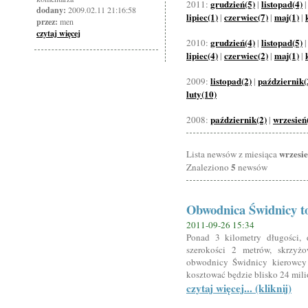
grudzień(5)
listopad(4)
2011:
|
dodany:
2009.02.11 21:16:58
lipiec(1)
czerwiec(7)
maj(1)
|
|
|
przez:
men
czytaj więcej
grudzień(4)
listopad(5)
2010:
|
lipiec(4)
czerwiec(2)
maj(1)
|
|
|
listopad(2)
październik(
2009:
|
luty(10)
październik(2)
wrzesień
2008:
|
wrzesi
Lista newsów z miesiąca
5
Znaleziono
newsów
Obwodnica Świdnicy to
2011-09-26 15:34
Ponad 3 kilometry długości,
szerokości 2 metrów, skrzyż
obwodnicy Świdnicy kierowcy 
kosztować będzie blisko 24 mili
czytaj więcej... (kliknij)