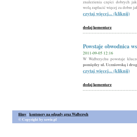
znalezienia części dobrych ja
wolą zapłacić więcej za dobre j
czytaj więcej... (kliknij)
dodaj komentarz
Powstaje obwodnica w
2011-09-05 12:16
W Wałbrzychu powstaje kluc
pomiędzy ul. Uczniowską i dro
czytaj więcej... (kliknij)
dodaj komentarz
filmy
-
kontenery na odpady gruz Wałbrzych
© Copyright by sowie.pl