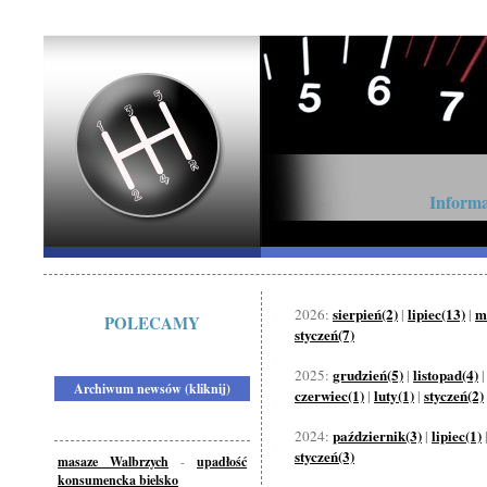
Informa
sierpień(2)
lipiec(13)
m
2026:
|
|
POLECAMY
styczeń(7)
grudzień(5)
listopad(4)
2025:
|
Archiwum newsów (kliknij)
czerwiec(1)
luty(1)
styczeń(2)
|
|
październik(3)
lipiec(1)
2024:
|
styczeń(3)
masaze Walbrzych
-
upadłość
konsumencka bielsko