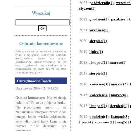
październik(1)
wrzesień
2023:
|
styczeń(1)
Wyszukaj
grudzień(1)
październik
2022:
|
wrzesień(1)
2021:
sierpień(1)
2020:
Ostatnio komentowane
lipiec(1)
2019:
Publikowane na tym serwisie komentarze są
tylko i wyłącznie osobistymi opiniami
użytkowników. Serwis nie ponosi
listopad(1)
marzec(1)
2018:
|
jakiejkolwiek odpowiedzialności za ich
treść. Użytkownik jest świadomy, iż w
komentarzach nie może znaleźć się treść
sierpień(1)
2017:
zabroniona przez prawo.
Oszczędności w Toyocie
kwiecień(3)
marzec(2)
2016:
|
|
Data newsa: 2009-02-10 15:52
kwiecień(3)
marzec(6)
2015:
|
Ostatni komentarz:
Nie zwalniają
ludzi hm? To co Ja robię na bruku.
listopad(1)
sierpień(1)
2013:
|
|
Nie przedłużanie umów to też
zwolnienia a obiecywali zupełnie coś
grudzień(4)
listopad(3)
2012:
|
innego. Jedno wielkie zakłamanie,
żeby tylko ukryć fakty. Jasne to się
lipiec(4)
czerwiec(1)
maj(5)
|
|
|
nazywa "Inne działanie" bez
komentarza